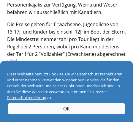
Personenkajaks zur Verfügung. Werra und Weser
befahren wir ausschließlich mit Kanadiern.
Die Preise gelten für Erwachsene, Jugendliche von
13-17J. und Kinder bis einschl. 12J. im Boot der Eltern.
Die Mindestteilnehmerzahl pro Tour liegt in der
Regel bei 2 Personen, wobei pro Kanu mindestens
der Tarif für 2 “Vollzahler” (Erwachsene) abgerechnet
wird.
Im Folgenden finden Sie eine Auswahl unserer
Diese Webseite benutzt Cookies. Da wir Datenschutz respektieren
und ernst nehmen, verwenden wir aber nur Cookies, die für den
Streckenangebote.
Betrieb der Webseite und seiner Funktionen unerlässlich sind. In
dem Sie diese Webseite verwenden, stimmen Sie unserer
Sie planen Ihre mehrtägige Diemeltour und
Datenschutzerklärung
zu.
übernachten in Trendelburg?
Kein Problem.
Abgesehen von den hier aufgelisteten
OK
Tourangeboten erstellen wir Ihnen gern individuelle
Angebote, Ihre Tour zu verwirklichen. Insbesondere
Übernachtungsgästen aus Trendelburg bieten wir